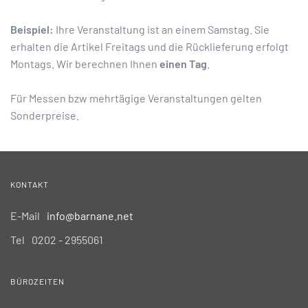
Beispiel:
Ihre Veranstaltung ist an einem Samstag. Sie
erhalten die Artikel Freitags und die Rücklieferung erfolgt
Montags. Wir berechnen Ihnen
einen Tag
.
Für Messen bzw mehrtägige Veranstaltungen gelten
Sonderpreise.
KONTAKT
E-Mail
info@barnane.net
Tel
0202 - 2955061
BÜROZEITEN