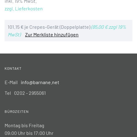
inkl. 19% MwSt.
zzgl. Lieferkosten
101.15 € je Crepes-Gerät (Doppelplatte)
(85,00 € zzgl 19%
MwSt)
Zur Merkliste hinzufügen
KONTAKT
E-Mail
info@barnane.net
Tel
0202 - 2955061
BÜROZEITEN
Montag bis Freitag
09:00 Uhr bis 17:00 Uhr